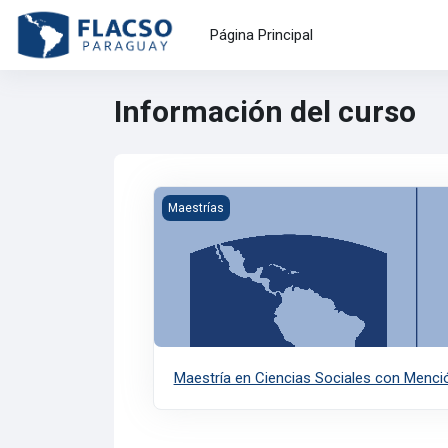
Salta al contenido principal
Página Principal
Información del curso
Imagen del curso Maestría en Ciencias Socia
Maestrías
Maestría en Ciencias Sociales con Mención