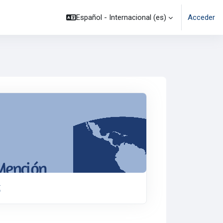
Español - Internacional ‎(es)‎
Acceder
ria del Siglo XX
X