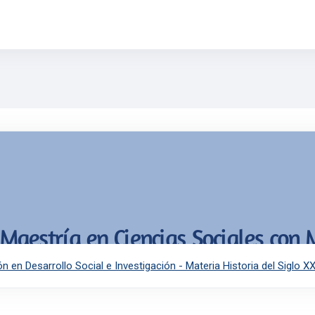
les con Mención en Desarrollo Social e Investigación - Materia Histo
 en Desarrollo Social e Investigación - Materia Historia del Siglo X